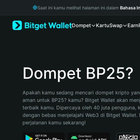
English
Saat ini kamu melihat halaman ini dalam
Bahasa I
日本語
Tiếng Việt
Dompet
Kartu
Swap
Earn
Русский
Español (Latinoamérica)
Türkçe
Italiano
Français
Deutsch
Dompet BP25?
简体中文
繁體中文
Português (Portugal)
Apakah kamu sedang mencari dompet kripto yang
Bahasa Indonesia
aman untuk BP25? kamu? Bitget Wallet akan menja
ภาษาไทย
terbaik kamu. Dipercaya oleh 40 juta pengguna, 
हिन्दी
dengan bebas menjelajahi Web3 di Bitget Wallet. M
বাংলা
perjalanan kamu sekarang!
Español
Português (Brasil)
Español (Argentina)