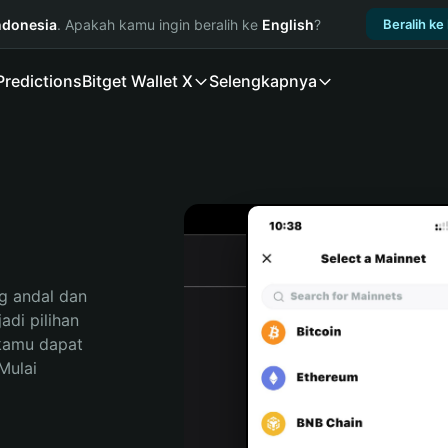
ndonesia
. Apakah kamu ingin beralih ke
English
?
Beralih ke
Predictions
Bitget Wallet X
Selengkapnya
 andal dan 
di pilihan 
kamu dapat 
ulai 