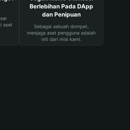
Berlebihan Pada DApp
dan Penipuan
sar
i aset
Sebagai sebuah dompet,
menjaga aset pengguna adalah
inti dari misi kami.