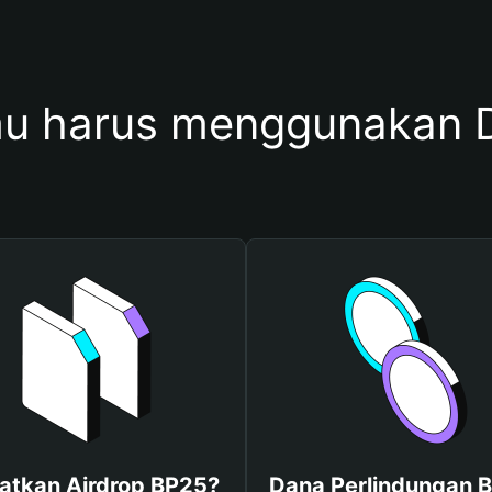
u harus menggunakan 
atkan Airdrop BP25?
Dana Perlindungan B