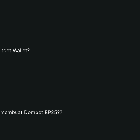
tget Wallet?
an membuat Dompet BP25??