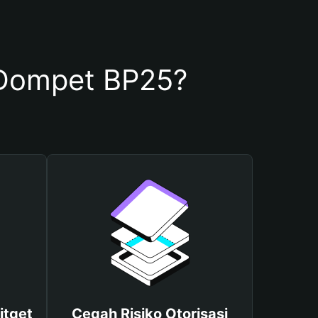
Dompet BP25?
itget
Cegah Risiko Otorisasi