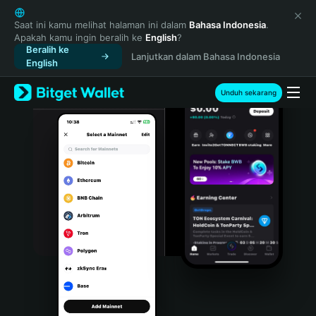
English
日本語
Saat ini kamu melihat halaman ini dalam
Bahasa Indonesia
.
Apakah kamu ingin beralih ke
English
?
Tiếng Việt
Beralih ke
Lanjutkan dalam Bahasa Indonesia
Русский
English
Español (Latinoamérica)
Türkçe
Unduh sekarang
Italiano
Français
Deutsch
简体中文
繁體中文
Português (Portugal)
Bahasa Indonesia
ภาษาไทย
हिन्दी
বাংলা
Español
Português (Brasil)
Español (Argentina)