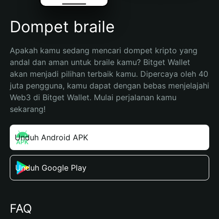
Dompet braile
Apakah kamu sedang mencari dompet kripto yang 
andal dan aman untuk braile kamu? Bitget Wallet 
akan menjadi pilihan terbaik kamu. Dipercaya oleh 40 
juta pengguna, kamu dapat dengan bebas menjelajahi 
Web3 di Bitget Wallet. Mulai perjalanan kamu 
sekarang!
Unduh Android APK
Unduh Google Play
FAQ