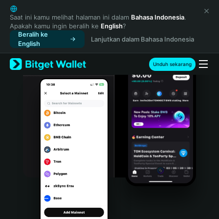
English
日本語
Saat ini kamu melihat halaman ini dalam
Bahasa Indonesia
.
Apakah kamu ingin beralih ke
English
?
Tiếng Việt
Beralih ke
Lanjutkan dalam Bahasa Indonesia
Русский
English
Español (Latinoamérica)
Türkçe
Unduh sekarang
Italiano
Français
Deutsch
简体中文
繁體中文
Português (Portugal)
Bahasa Indonesia
ภาษาไทย
हिन्दी
বাংলা
Español
Português (Brasil)
Español (Argentina)