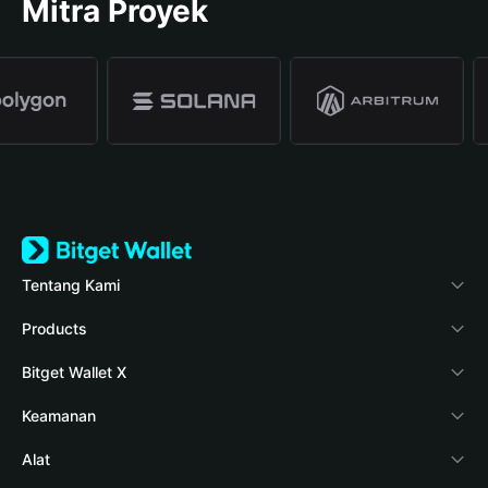
Mitra Proyek
Tentang Kami
Bitget Wallet
Products
Blog
Crypto Card
Bitget Wallet X
Verifikasi keaslian
Stablecoin Earn
Pengembang
Keamanan
Berita kripto
Payfi Crypto
Hubungkan dompet
Dana perlindungan
Alat