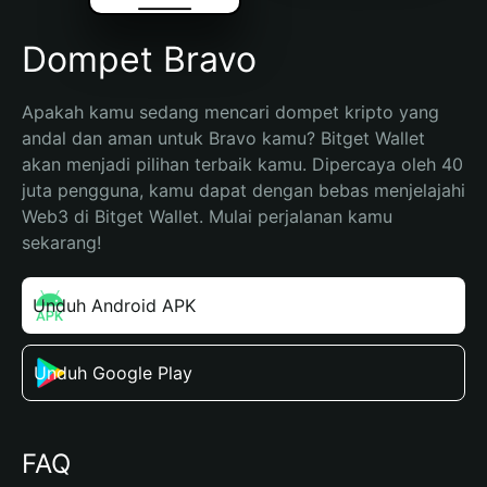
Dompet Bravo
Apakah kamu sedang mencari dompet kripto yang 
andal dan aman untuk Bravo kamu? Bitget Wallet 
akan menjadi pilihan terbaik kamu. Dipercaya oleh 40 
juta pengguna, kamu dapat dengan bebas menjelajahi 
Web3 di Bitget Wallet. Mulai perjalanan kamu 
sekarang!
Unduh Android APK
Unduh Google Play
FAQ