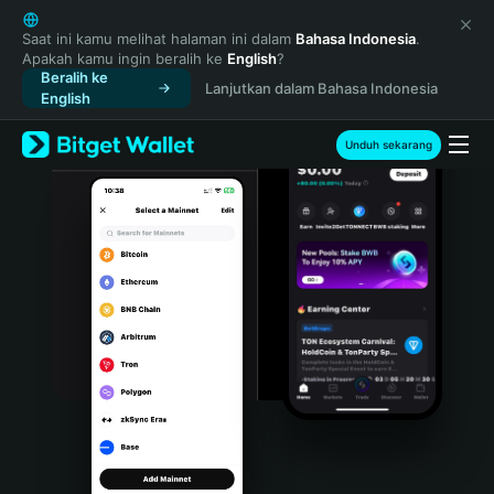
English
日本語
Saat ini kamu melihat halaman ini dalam
Bahasa Indonesia
.
Apakah kamu ingin beralih ke
English
?
Tiếng Việt
Beralih ke
Lanjutkan dalam Bahasa Indonesia
Русский
English
Español (Latinoamérica)
Türkçe
Unduh sekarang
Italiano
Français
Deutsch
简体中文
繁體中文
Português (Portugal)
Bahasa Indonesia
ภาษาไทย
हिन्दी
বাংলা
Español
Português (Brasil)
Español (Argentina)