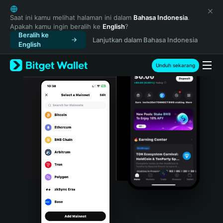
English
日本語
Saat ini kamu melihat halaman ini dalam
Bahasa Indonesia
.
Apakah kamu ingin beralih ke
English
?
Tiếng Việt
Beralih ke
Lanjutkan dalam Bahasa Indonesia
Русский
English
Español (Latinoamérica)
Türkçe
Unduh sekarang
Italiano
Français
Deutsch
简体中文
繁體中文
Português (Portugal)
Bahasa Indonesia
ภาษาไทย
हिन्दी
বাংলা
Español
Português (Brasil)
Español (Argentina)