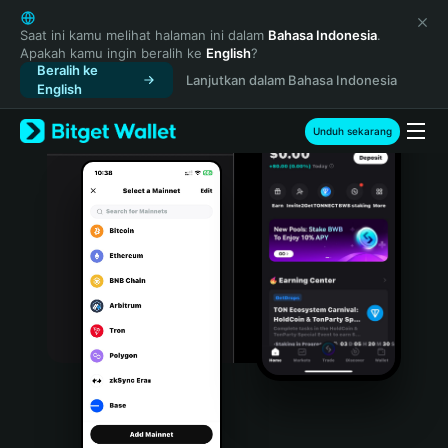
English
日本語
Saat ini kamu melihat halaman ini dalam
Bahasa Indonesia
.
Apakah kamu ingin beralih ke
English
?
Tiếng Việt
Beralih ke
Lanjutkan dalam Bahasa Indonesia
Русский
English
Español (Latinoamérica)
Türkçe
Unduh sekarang
Italiano
Français
Deutsch
简体中文
繁體中文
Português (Portugal)
Bahasa Indonesia
ภาษาไทย
हिन्दी
বাংলা
Español
Português (Brasil)
Español (Argentina)