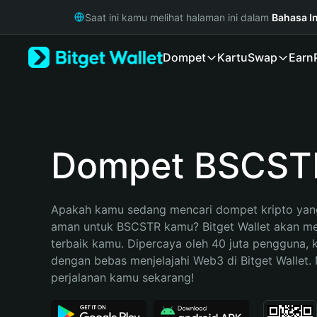
English
Saat ini kamu melihat halaman ini dalam
Bahasa I
日本語
Tiếng Việt
Dompet
Kartu
Swap
Earn
Русский
Español (Latinoamérica)
Türkçe
Italiano
Français
Deutsch
Dompet BSCST
简体中文
繁體中文
Português (Portugal)
Apakah kamu sedang mencari dompet kripto yang
Bahasa Indonesia
aman untuk BSCSTR kamu? Bitget Wallet akan menj
ภาษาไทย
terbaik kamu. Dipercaya oleh 40 juta pengguna, 
हिन्दी
dengan bebas menjelajahi Web3 di Bitget Wallet. M
বাংলা
perjalanan kamu sekarang!
Español
Português (Brasil)
Español (Argentina)