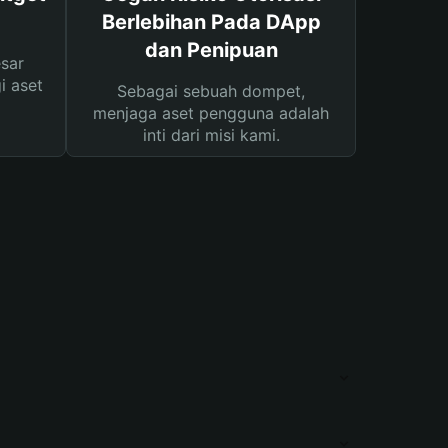
Berlebihan Pada DApp
dan Penipuan
sar
i aset
Sebagai sebuah dompet,
menjaga aset pengguna adalah
inti dari misi kami.