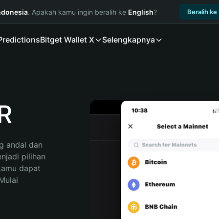
ndonesia
. Apakah kamu ingin beralih ke
English
?
Beralih ke
Predictions
Bitget Wallet X
Selengkapnya
R
 andal dan 
adi pilihan 
kamu dapat 
ulai 