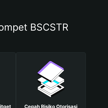
Dompet BSCSTR
itget
Cegah Risiko Otorisasi