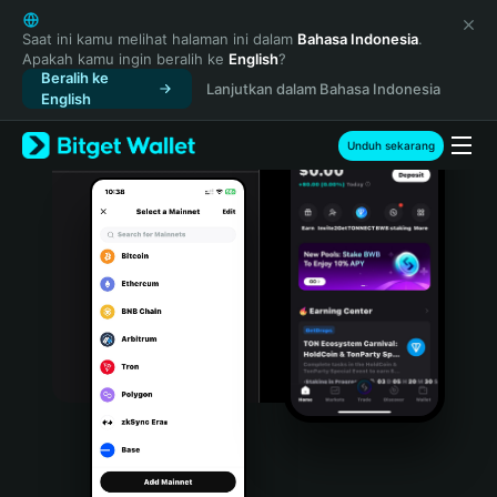
English
日本語
Saat ini kamu melihat halaman ini dalam
Bahasa Indonesia
.
Apakah kamu ingin beralih ke
English
?
Tiếng Việt
Beralih ke
Lanjutkan dalam Bahasa Indonesia
Русский
English
Español (Latinoamérica)
Türkçe
Unduh sekarang
Italiano
Français
Deutsch
简体中文
繁體中文
Português (Portugal)
Bahasa Indonesia
ภาษาไทย
हिन्दी
বাংলা
Español
Português (Brasil)
Español (Argentina)