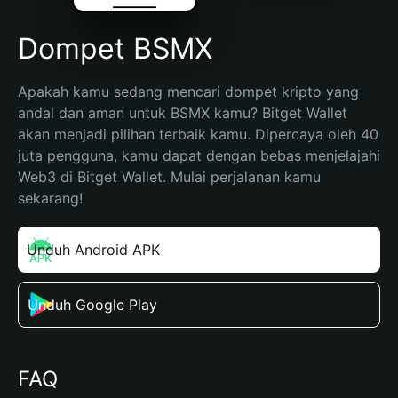
Dompet BSMX
Apakah kamu sedang mencari dompet kripto yang 
andal dan aman untuk BSMX kamu? Bitget Wallet 
akan menjadi pilihan terbaik kamu. Dipercaya oleh 40 
juta pengguna, kamu dapat dengan bebas menjelajahi 
Web3 di Bitget Wallet. Mulai perjalanan kamu 
sekarang!
Unduh Android APK
Unduh Google Play
FAQ