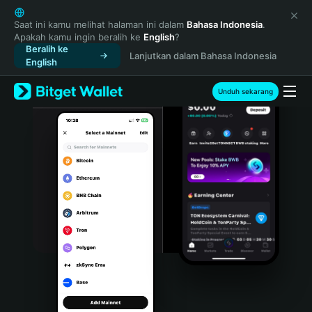
English
日本語
Saat ini kamu melihat halaman ini dalam
Bahasa Indonesia
.
Apakah kamu ingin beralih ke
English
?
Tiếng Việt
Beralih ke
Lanjutkan dalam Bahasa Indonesia
Русский
English
Español (Latinoamérica)
Türkçe
Unduh sekarang
Italiano
Français
Deutsch
简体中文
繁體中文
Português (Portugal)
Bahasa Indonesia
ภาษาไทย
हिन्दी
বাংলা
Español
Português (Brasil)
Español (Argentina)