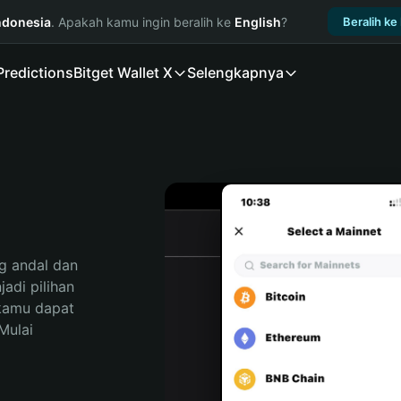
ndonesia
. Apakah kamu ingin beralih ke
English
?
Beralih ke
Predictions
Bitget Wallet X
Selengkapnya
 andal dan 
di pilihan 
kamu dapat 
ulai 