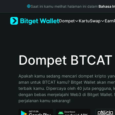
English
Saat ini kamu melihat halaman ini dalam
Bahasa I
日本語
Tiếng Việt
Dompet
Kartu
Swap
Earn
Русский
Español (Latinoamérica)
Türkçe
Italiano
Français
Deutsch
Dompet BTCAT
简体中文
繁體中文
Português (Portugal)
Apakah kamu sedang mencari dompet kripto yang
Bahasa Indonesia
aman untuk BTCAT kamu? Bitget Wallet akan menja
ภาษาไทย
terbaik kamu. Dipercaya oleh 40 juta pengguna, 
हिन्दी
dengan bebas menjelajahi Web3 di Bitget Wallet. M
বাংলা
perjalanan kamu sekarang!
Español
Português (Brasil)
Español (Argentina)