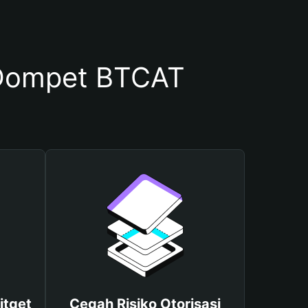
Dompet BTCAT
itget
Cegah Risiko Otorisasi