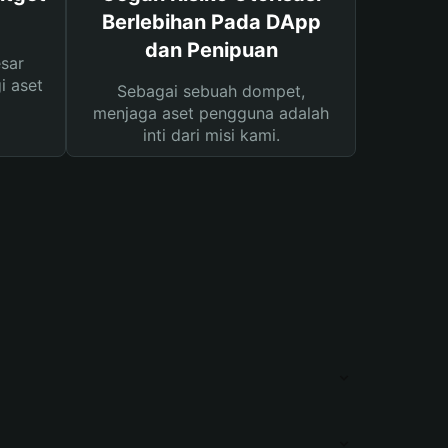
Berlebihan Pada DApp
dan Penipuan
sar
i aset
Sebagai sebuah dompet,
menjaga aset pengguna adalah
inti dari misi kami.