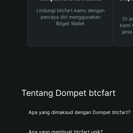
Lindungi btcfart kamu dengan
percaya diri menggunakan
Di a
Bitget Wallet
kami 
jeni
Tentang Dompet btcfart
Apa yang dimaksud dengan Dompet btcfart?
Apa yang membuat btcfart unik?