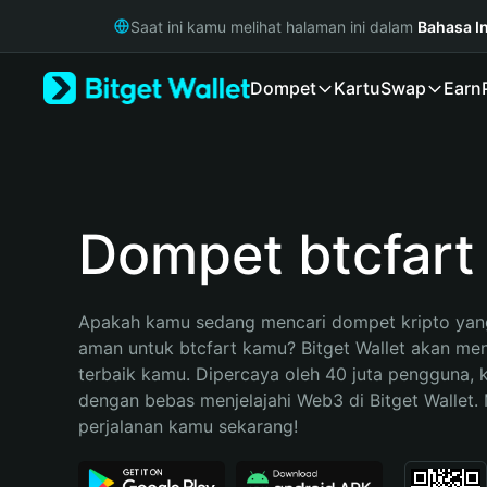
English
Saat ini kamu melihat halaman ini dalam
Bahasa I
日本語
Tiếng Việt
Dompet
Kartu
Swap
Earn
Русский
Español (Latinoamérica)
Türkçe
Italiano
Français
Deutsch
Dompet btcfart
简体中文
繁體中文
Português (Portugal)
Apakah kamu sedang mencari dompet kripto yang
Bahasa Indonesia
aman untuk btcfart kamu? Bitget Wallet akan menja
ภาษาไทย
terbaik kamu. Dipercaya oleh 40 juta pengguna, 
हिन्दी
dengan bebas menjelajahi Web3 di Bitget Wallet. M
বাংলা
perjalanan kamu sekarang!
Español
Português (Brasil)
Español (Argentina)