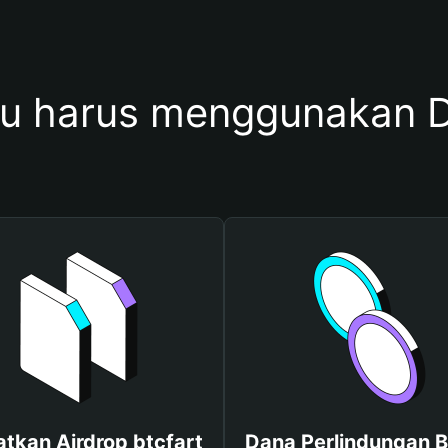
 harus menggunakan D
tkan Airdrop btcfart
Dana Perlindungan B