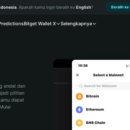
ndonesia
. Apakah kamu ingin beralih ke
English
?
Beralih ke
Predictions
Bitget Wallet X
Selengkapnya
 andal dan 
di pilihan 
kamu dapat 
ulai 