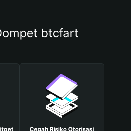
ompet btcfart
itget
Cegah Risiko Otorisasi