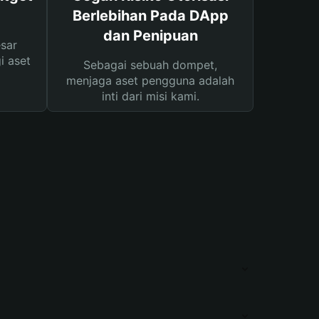
Berlebihan Pada DApp
dan Penipuan
sar
i aset
Sebagai sebuah dompet,
menjaga aset pengguna adalah
inti dari misi kami.