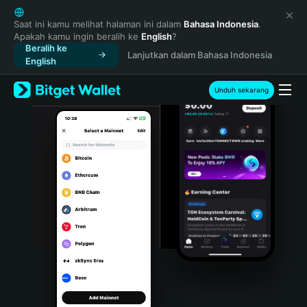
English
日本語
Saat ini kamu melihat halaman ini dalam
Bahasa Indonesia
.
Apakah kamu ingin beralih ke
English
?
Tiếng Việt
Beralih ke
Lanjutkan dalam Bahasa Indonesia
Русский
English
Español (Latinoamérica)
Türkçe
Unduh sekarang
Italiano
Français
Deutsch
简体中文
繁體中文
Português (Portugal)
Bahasa Indonesia
ภาษาไทย
हिन्दी
বাংলা
Español
Português (Brasil)
Español (Argentina)