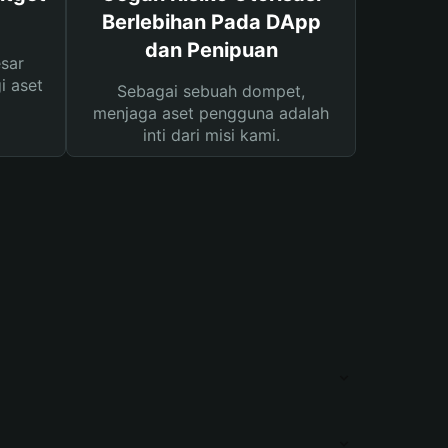
Berlebihan Pada DApp
dan Penipuan
sar
i aset
Sebagai sebuah dompet,
menjaga aset pengguna adalah
inti dari misi kami.