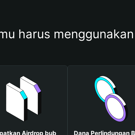
mu harus menggunakan
patkan Airdrop bub
Dana Perlindungan B