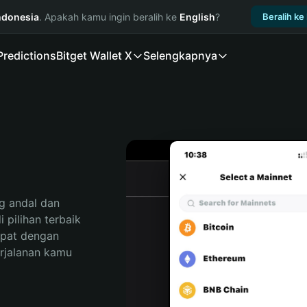
ndonesia
. Apakah kamu ingin beralih ke
English
?
Beralih ke
Predictions
Bitget Wallet X
Selengkapnya
 andal dan 
pilihan terbaik 
pat dengan 
rjalanan kamu 