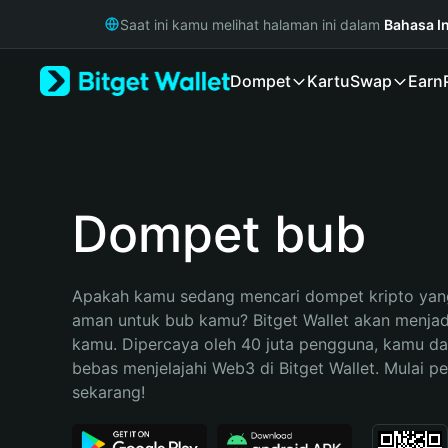
English
Saat ini kamu melihat halaman ini dalam
Bahasa I
日本語
Tiếng Việt
Dompet
Kartu
Swap
Earn
Русский
Español (Latinoamérica)
Türkçe
Italiano
Français
Deutsch
Dompet bub
简体中文
繁體中文
Português (Portugal)
Apakah kamu sedang mencari dompet kripto yang
Bahasa Indonesia
aman untuk bub kamu? Bitget Wallet akan menjadi 
ภาษาไทย
kamu. Dipercaya oleh 40 juta pengguna, kamu da
हिन्दी
bebas menjelajahi Web3 di Bitget Wallet. Mulai pe
বাংলা
sekarang!
Español
Português (Brasil)
Español (Argentina)