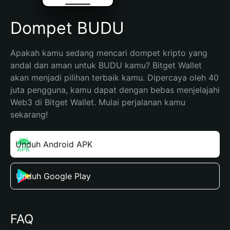
Dompet BUDU
Apakah kamu sedang mencari dompet kripto yang 
andal dan aman untuk BUDU kamu? Bitget Wallet 
akan menjadi pilihan terbaik kamu. Dipercaya oleh 40 
juta pengguna, kamu dapat dengan bebas menjelajahi 
Web3 di Bitget Wallet. Mulai perjalanan kamu 
sekarang!
Unduh Android APK
Unduh Google Play
FAQ