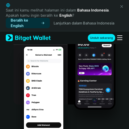
English
日本語
Saat ini kamu melihat halaman ini dalam
Bahasa Indonesia
.
Apakah kamu ingin beralih ke
English
?
Tiếng Việt
Beralih ke
Lanjutkan dalam Bahasa Indonesia
Русский
English
Español (Latinoamérica)
Türkçe
Unduh sekarang
Italiano
Français
Deutsch
简体中文
繁體中文
Português (Portugal)
Bahasa Indonesia
ภาษาไทย
हिन्दी
বাংলা
Español
Português (Brasil)
Español (Argentina)