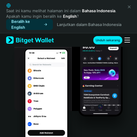
English
日本語
Saat ini kamu melihat halaman ini dalam
Bahasa Indonesia
.
Apakah kamu ingin beralih ke
English
?
Tiếng Việt
Beralih ke
Lanjutkan dalam Bahasa Indonesia
Русский
English
Español (Latinoamérica)
Türkçe
Unduh sekarang
Italiano
Français
Deutsch
简体中文
繁體中文
Português (Portugal)
Bahasa Indonesia
ภาษาไทย
हिन्दी
বাংলা
Español
Português (Brasil)
Español (Argentina)