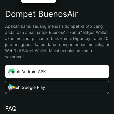
Dompet BuenosAir
Apakah kamu sedang mencari dompet kripto yang 
andal dan aman untuk BuenosAir kamu? Bitget Wallet 
akan menjadi pilihan terbaik kamu. Dipercaya oleh 40 
juta pengguna, kamu dapat dengan bebas menjelajahi 
Web3 di Bitget Wallet. Mulai perjalanan kamu 
sekarang!
Unduh Android APK
Unduh Google Play
FAQ