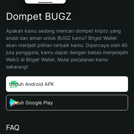
Dompet BUGZ
Apakah kamu sedang mencari dompet kripto yang 
andal dan aman untuk BUGZ kamu? Bitget Wallet 
akan menjadi pilihan terbaik kamu. Dipercaya oleh 40 
juta pengguna, kamu dapat dengan bebas menjelajahi 
Web3 di Bitget Wallet. Mulai perjalanan kamu 
sekarang!
Unduh Android APK
Unduh Google Play
FAQ