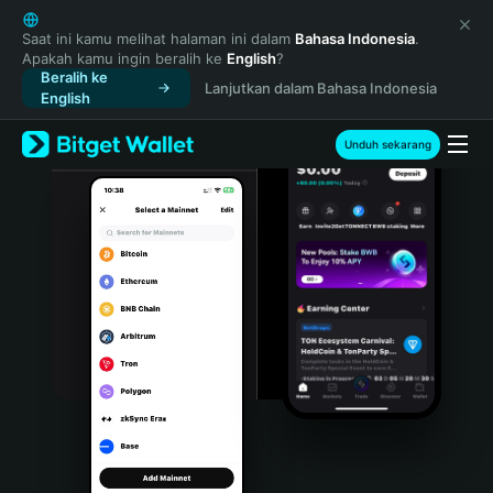
English
日本語
Saat ini kamu melihat halaman ini dalam
Bahasa Indonesia
.
Apakah kamu ingin beralih ke
English
?
Tiếng Việt
Beralih ke
Lanjutkan dalam Bahasa Indonesia
Русский
English
Español (Latinoamérica)
Türkçe
Unduh sekarang
Italiano
Français
Deutsch
简体中文
繁體中文
Português (Portugal)
Bahasa Indonesia
ภาษาไทย
हिन्दी
বাংলা
Español
Português (Brasil)
Español (Argentina)