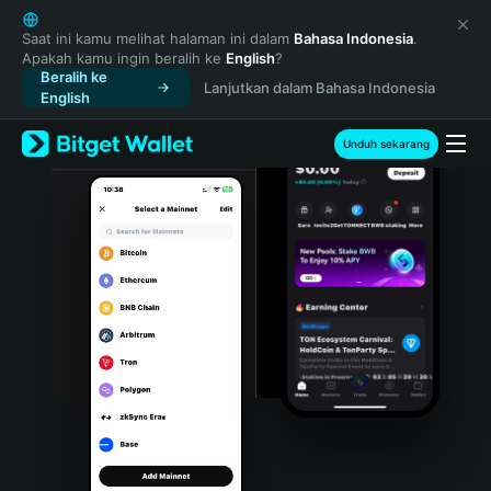
English
日本語
Saat ini kamu melihat halaman ini dalam
Bahasa Indonesia
.
Apakah kamu ingin beralih ke
English
?
Tiếng Việt
Beralih ke
Lanjutkan dalam Bahasa Indonesia
Русский
English
Español (Latinoamérica)
Türkçe
Unduh sekarang
Italiano
Français
Deutsch
简体中文
繁體中文
Português (Portugal)
Bahasa Indonesia
ภาษาไทย
हिन्दी
বাংলা
Español
Português (Brasil)
Español (Argentina)