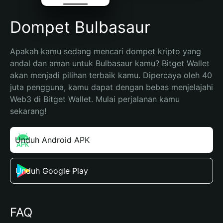
Dompet Bulbasaur
Apakah kamu sedang mencari dompet kripto yang 
andal dan aman untuk Bulbasaur kamu? Bitget Wallet 
akan menjadi pilihan terbaik kamu. Dipercaya oleh 40 
juta pengguna, kamu dapat dengan bebas menjelajahi 
Web3 di Bitget Wallet. Mulai perjalanan kamu 
sekarang!
Unduh Android APK
Unduh Google Play
FAQ