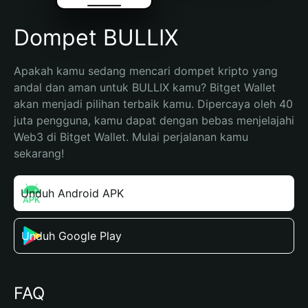
Dompet BULLIX
Apakah kamu sedang mencari dompet kripto yang 
andal dan aman untuk BULLIX kamu? Bitget Wallet 
akan menjadi pilihan terbaik kamu. Dipercaya oleh 40 
juta pengguna, kamu dapat dengan bebas menjelajahi 
Web3 di Bitget Wallet. Mulai perjalanan kamu 
sekarang!
Unduh Android APK
Unduh Google Play
FAQ