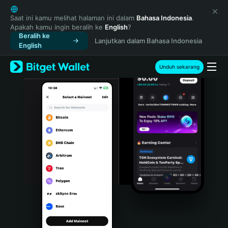
English
日本語
Saat ini kamu melihat halaman ini dalam
Bahasa Indonesia
.
Apakah kamu ingin beralih ke
English
?
Tiếng Việt
Beralih ke
Lanjutkan dalam Bahasa Indonesia
Русский
English
Español (Latinoamérica)
Türkçe
Unduh sekarang
Italiano
Français
Deutsch
简体中文
繁體中文
Português (Portugal)
Bahasa Indonesia
ภาษาไทย
हिन्दी
বাংলা
Español
Português (Brasil)
Español (Argentina)