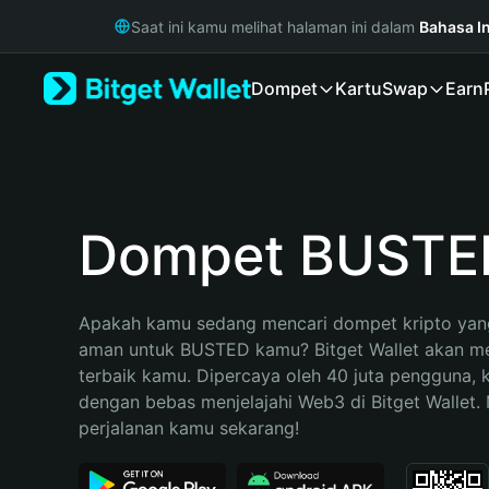
English
Saat ini kamu melihat halaman ini dalam
Bahasa I
日本語
Tiếng Việt
Dompet
Kartu
Swap
Earn
Русский
Español (Latinoamérica)
Türkçe
Italiano
Français
Deutsch
Dompet BUSTE
简体中文
繁體中文
Português (Portugal)
Apakah kamu sedang mencari dompet kripto yang
Bahasa Indonesia
aman untuk BUSTED kamu? Bitget Wallet akan menj
ภาษาไทย
terbaik kamu. Dipercaya oleh 40 juta pengguna, 
हिन्दी
dengan bebas menjelajahi Web3 di Bitget Wallet. M
বাংলা
perjalanan kamu sekarang!
Español
Português (Brasil)
Español (Argentina)