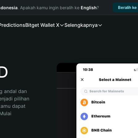
ndonesia
. Apakah kamu ingin beralih ke
English
?
Beralih ke
Predictions
Bitget Wallet X
Selengkapnya
D
 andal dan 
adi pilihan 
kamu dapat 
ulai 