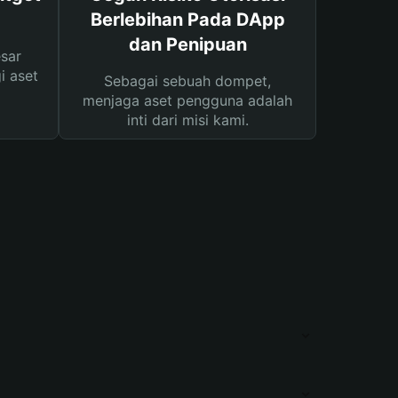
Berlebihan Pada DApp
dan Penipuan
sar
i aset
Sebagai sebuah dompet,
menjaga aset pengguna adalah
inti dari misi kami.