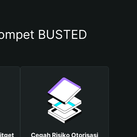
Dompet BUSTED
itget
Cegah Risiko Otorisasi