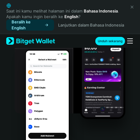
English
日本語
Saat ini kamu melihat halaman ini dalam
Bahasa Indonesia
.
Apakah kamu ingin beralih ke
English
?
Tiếng Việt
Beralih ke
Lanjutkan dalam Bahasa Indonesia
Русский
English
Español (Latinoamérica)
Türkçe
Unduh sekarang
Italiano
Français
Deutsch
简体中文
繁體中文
Português (Portugal)
Bahasa Indonesia
ภาษาไทย
हिन्दी
বাংলা
Español
Português (Brasil)
Español (Argentina)