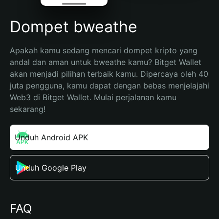
Dompet bweathe
Apakah kamu sedang mencari dompet kripto yang 
andal dan aman untuk bweathe kamu? Bitget Wallet 
akan menjadi pilihan terbaik kamu. Dipercaya oleh 40 
juta pengguna, kamu dapat dengan bebas menjelajahi 
Web3 di Bitget Wallet. Mulai perjalanan kamu 
sekarang!
Unduh Android APK
Unduh Google Play
FAQ