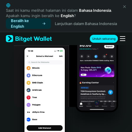
English
日本語
Saat ini kamu melihat halaman ini dalam
Bahasa Indonesia
.
Apakah kamu ingin beralih ke
English
?
Tiếng Việt
Beralih ke
Lanjutkan dalam Bahasa Indonesia
Русский
English
Español (Latinoamérica)
Türkçe
Unduh sekarang
Italiano
Français
Deutsch
简体中文
繁體中文
Português (Portugal)
Bahasa Indonesia
ภาษาไทย
हिन्दी
বাংলা
Español
Português (Brasil)
Español (Argentina)