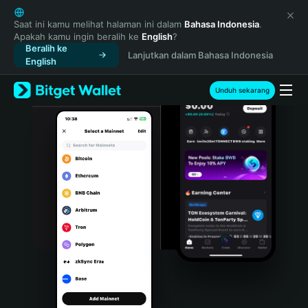
English
日本語
Saat ini kamu melihat halaman ini dalam
Bahasa Indonesia
.
Apakah kamu ingin beralih ke
English
?
Tiếng Việt
Beralih ke
Lanjutkan dalam Bahasa Indonesia
Русский
English
Español (Latinoamérica)
Türkçe
Unduh sekarang
Italiano
Français
Deutsch
简体中文
繁體中文
Português (Portugal)
Bahasa Indonesia
ภาษาไทย
हिन्दी
বাংলা
Español
Português (Brasil)
Español (Argentina)