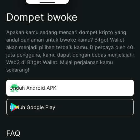
Dompet bwoke
Apakah kamu sedang mencari dompet kripto yang 
andal dan aman untuk bwoke kamu? Bitget Wallet 
akan menjadi pilihan terbaik kamu. Dipercaya oleh 40 
juta pengguna, kamu dapat dengan bebas menjelajahi 
Web3 di Bitget Wallet. Mulai perjalanan kamu 
sekarang!
Unduh Android APK
Unduh Google Play
FAQ