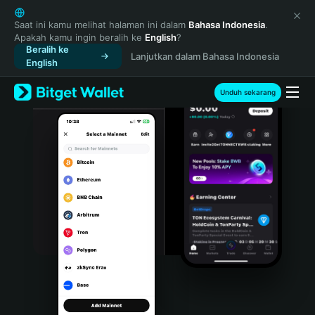
English
日本語
Saat ini kamu melihat halaman ini dalam
Bahasa Indonesia
.
Apakah kamu ingin beralih ke
English
?
Tiếng Việt
Beralih ke
Lanjutkan dalam Bahasa Indonesia
Русский
English
Español (Latinoamérica)
Türkçe
Unduh sekarang
Italiano
Français
Deutsch
简体中文
繁體中文
Português (Portugal)
Bahasa Indonesia
ภาษาไทย
हिन्दी
বাংলা
Español
Português (Brasil)
Español (Argentina)