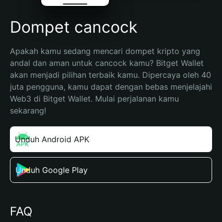
Dompet cancock
Apakah kamu sedang mencari dompet kripto yang 
andal dan aman untuk cancock kamu? Bitget Wallet 
akan menjadi pilihan terbaik kamu. Dipercaya oleh 40 
juta pengguna, kamu dapat dengan bebas menjelajahi 
Web3 di Bitget Wallet. Mulai perjalanan kamu 
sekarang!
Unduh Android APK
Unduh Google Play
FAQ