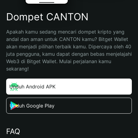
Dompet CANTON
Apakah kamu sedang mencari dompet kripto yang 
andal dan aman untuk CANTON kamu? Bitget Wallet 
akan menjadi pilihan terbaik kamu. Dipercaya oleh 40 
juta pengguna, kamu dapat dengan bebas menjelajahi 
Web3 di Bitget Wallet. Mulai perjalanan kamu 
sekarang!
Unduh Android APK
Unduh Google Play
FAQ