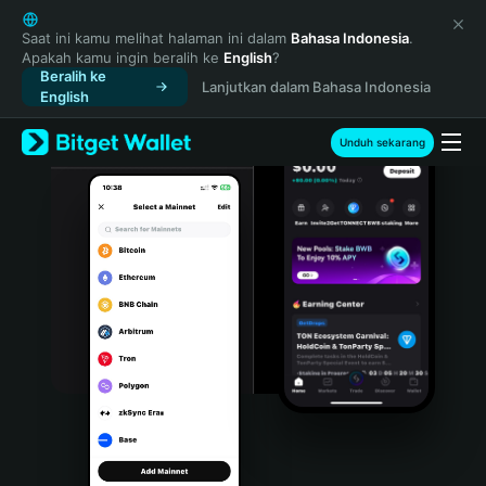
English
日本語
Saat ini kamu melihat halaman ini dalam
Bahasa Indonesia
.
Apakah kamu ingin beralih ke
English
?
Tiếng Việt
Beralih ke
Lanjutkan dalam Bahasa Indonesia
Русский
English
Español (Latinoamérica)
Türkçe
Unduh sekarang
Italiano
Français
Deutsch
简体中文
繁體中文
Português (Portugal)
Bahasa Indonesia
ภาษาไทย
हिन्दी
বাংলা
Español
Português (Brasil)
Español (Argentina)