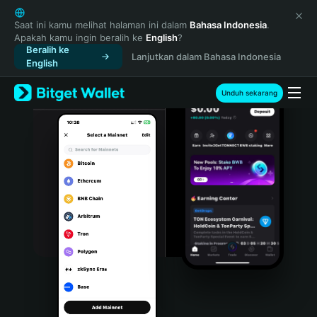
English
日本語
Saat ini kamu melihat halaman ini dalam
Bahasa Indonesia
.
Apakah kamu ingin beralih ke
English
?
Tiếng Việt
Beralih ke
Lanjutkan dalam Bahasa Indonesia
Русский
English
Español (Latinoamérica)
Türkçe
Unduh sekarang
Italiano
Français
Deutsch
简体中文
繁體中文
Português (Portugal)
Bahasa Indonesia
ภาษาไทย
हिन्दी
বাংলা
Español
Português (Brasil)
Español (Argentina)