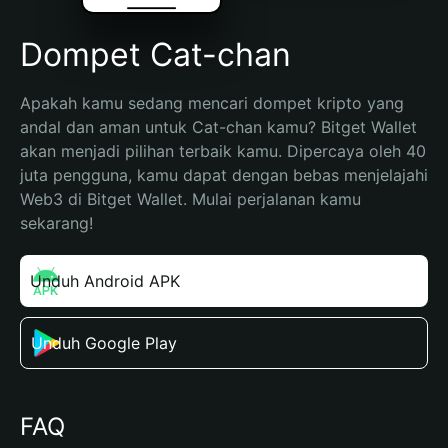
Dompet Cat-chan
Apakah kamu sedang mencari dompet kripto yang 
andal dan aman untuk Cat-chan kamu? Bitget Wallet 
akan menjadi pilihan terbaik kamu. Dipercaya oleh 40 
juta pengguna, kamu dapat dengan bebas menjelajahi 
Web3 di Bitget Wallet. Mulai perjalanan kamu 
sekarang!
Unduh Android APK
Unduh Google Play
FAQ