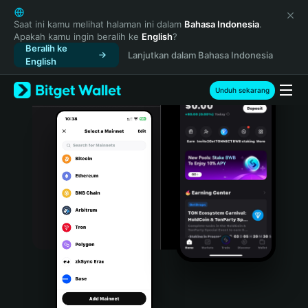
English
日本語
Saat ini kamu melihat halaman ini dalam
Bahasa Indonesia
.
Apakah kamu ingin beralih ke
English
?
Tiếng Việt
Beralih ke
Lanjutkan dalam Bahasa Indonesia
Русский
English
Español (Latinoamérica)
Türkçe
Unduh sekarang
Italiano
Français
Deutsch
简体中文
繁體中文
Português (Portugal)
Bahasa Indonesia
ภาษาไทย
हिन्दी
বাংলা
Español
Português (Brasil)
Español (Argentina)