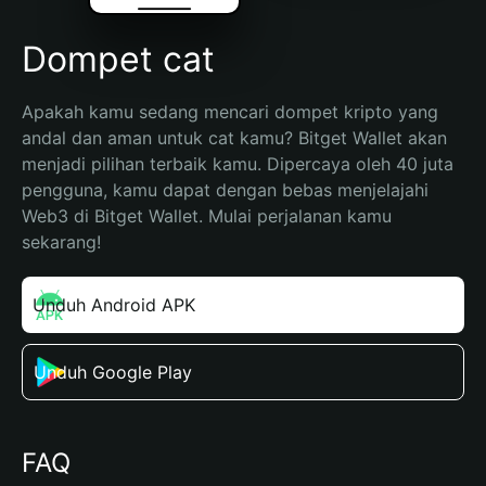
Dompet cat
Apakah kamu sedang mencari dompet kripto yang 
andal dan aman untuk cat kamu? Bitget Wallet akan 
menjadi pilihan terbaik kamu. Dipercaya oleh 40 juta 
pengguna, kamu dapat dengan bebas menjelajahi 
Web3 di Bitget Wallet. Mulai perjalanan kamu 
sekarang!
Unduh Android APK
Unduh Google Play
FAQ