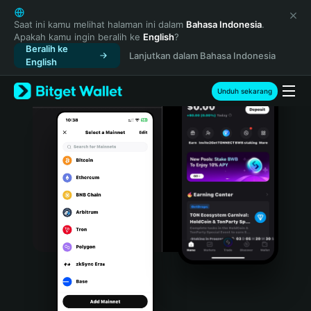
English
日本語
Saat ini kamu melihat halaman ini dalam
Bahasa Indonesia
.
Apakah kamu ingin beralih ke
English
?
Tiếng Việt
Beralih ke
Lanjutkan dalam Bahasa Indonesia
Русский
English
Español (Latinoamérica)
Türkçe
Unduh sekarang
Italiano
Français
Deutsch
简体中文
繁體中文
Português (Portugal)
Bahasa Indonesia
ภาษาไทย
हिन्दी
বাংলা
Español
Português (Brasil)
Español (Argentina)