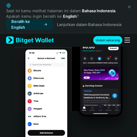
English
日本語
Saat ini kamu melihat halaman ini dalam
Bahasa Indonesia
.
Apakah kamu ingin beralih ke
English
?
Tiếng Việt
Beralih ke
Lanjutkan dalam Bahasa Indonesia
Русский
English
Español (Latinoamérica)
Türkçe
Unduh sekarang
Italiano
Français
Deutsch
简体中文
繁體中文
Português (Portugal)
Bahasa Indonesia
ภาษาไทย
हिन्दी
বাংলা
Español
Português (Brasil)
Español (Argentina)