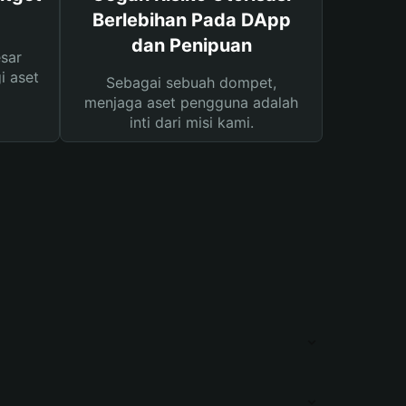
Berlebihan Pada DApp
dan Penipuan
sar
i aset
Sebagai sebuah dompet,
menjaga aset pengguna adalah
inti dari misi kami.