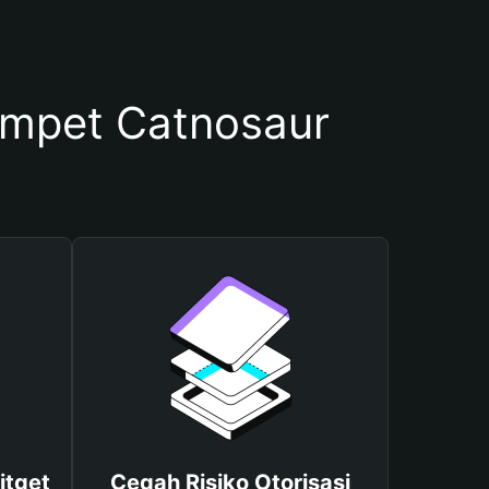
mpet Catnosaur
itget
Cegah Risiko Otorisasi