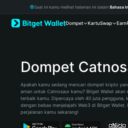
English
Saat ini kamu melihat halaman ini dalam
Bahasa I
日本語
Tiếng Việt
Dompet
Kartu
Swap
Earn
Русский
Español (Latinoamérica)
Türkçe
Italiano
Français
Deutsch
Dompet Catnos
简体中文
繁體中文
Português (Portugal)
Apakah kamu sedang mencari dompet kripto yang
Bahasa Indonesia
aman untuk Catnosaur kamu? Bitget Wallet akan me
ภาษาไทย
terbaik kamu. Dipercaya oleh 40 juta pengguna, 
हिन्दी
dengan bebas menjelajahi Web3 di Bitget Wallet. M
বাংলা
perjalanan kamu sekarang!
Español
Português (Brasil)
Español (Argentina)