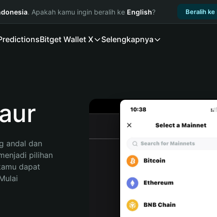
ndonesia
. Apakah kamu ingin beralih ke
English
?
Beralih ke
Predictions
Bitget Wallet X
Selengkapnya
aur
 andal dan 
njadi pilihan 
kamu dapat 
ulai 