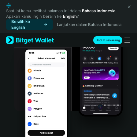
English
日本語
Saat ini kamu melihat halaman ini dalam
Bahasa Indonesia
.
Apakah kamu ingin beralih ke
English
?
Tiếng Việt
Beralih ke
Lanjutkan dalam Bahasa Indonesia
Русский
English
Español (Latinoamérica)
Türkçe
Unduh sekarang
Italiano
Français
Deutsch
简体中文
繁體中文
Português (Portugal)
Bahasa Indonesia
ภาษาไทย
हिन्दी
বাংলা
Español
Português (Brasil)
Español (Argentina)