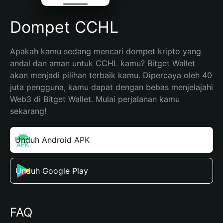
Dompet CCHL
Apakah kamu sedang mencari dompet kripto yang 
andal dan aman untuk CCHL kamu? Bitget Wallet 
akan menjadi pilihan terbaik kamu. Dipercaya oleh 40 
juta pengguna, kamu dapat dengan bebas menjelajahi 
Web3 di Bitget Wallet. Mulai perjalanan kamu 
sekarang!
Unduh Android APK
Unduh Google Play
FAQ