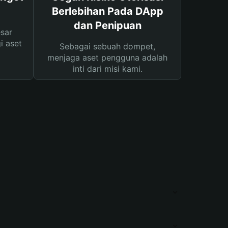
Berlebihan Pada DApp
dan Penipuan
sar
i aset
Sebagai sebuah dompet,
menjaga aset pengguna adalah
inti dari misi kami.