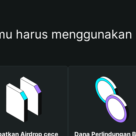
u harus menggunakan
atkan Airdrop cece
Dana Perlindungan B