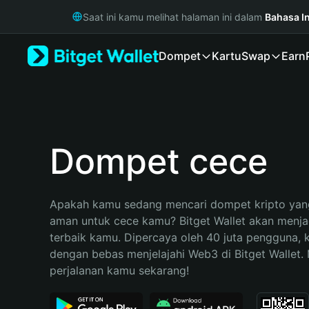
English
Saat ini kamu melihat halaman ini dalam
Bahasa I
日本語
Tiếng Việt
Dompet
Kartu
Swap
Earn
Русский
Español (Latinoamérica)
Türkçe
Italiano
Français
Deutsch
Dompet cece
简体中文
繁體中文
Português (Portugal)
Apakah kamu sedang mencari dompet kripto yang
Bahasa Indonesia
aman untuk cece kamu? Bitget Wallet akan menjadi
ภาษาไทย
terbaik kamu. Dipercaya oleh 40 juta pengguna, 
हिन्दी
dengan bebas menjelajahi Web3 di Bitget Wallet. M
বাংলা
perjalanan kamu sekarang!
Español
Português (Brasil)
Español (Argentina)