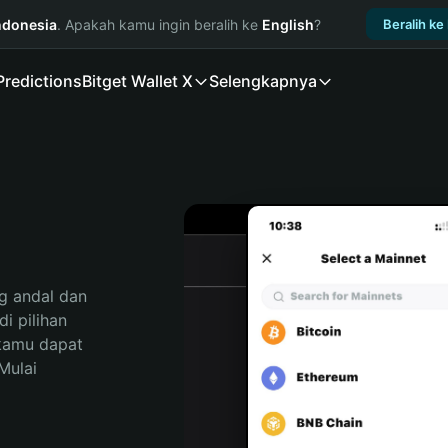
ndonesia
. Apakah kamu ingin beralih ke
English
?
Beralih ke
Predictions
Bitget Wallet X
Selengkapnya
 andal dan 
 pilihan 
kamu dapat 
ulai 