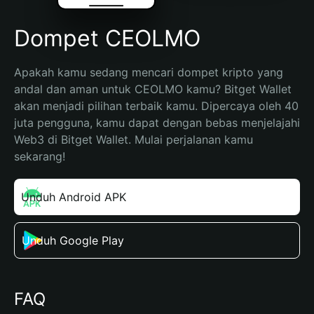
Dompet CEOLMO
Apakah kamu sedang mencari dompet kripto yang 
andal dan aman untuk CEOLMO kamu? Bitget Wallet 
akan menjadi pilihan terbaik kamu. Dipercaya oleh 40 
juta pengguna, kamu dapat dengan bebas menjelajahi 
Web3 di Bitget Wallet. Mulai perjalanan kamu 
sekarang!
Unduh Android APK
Unduh Google Play
FAQ