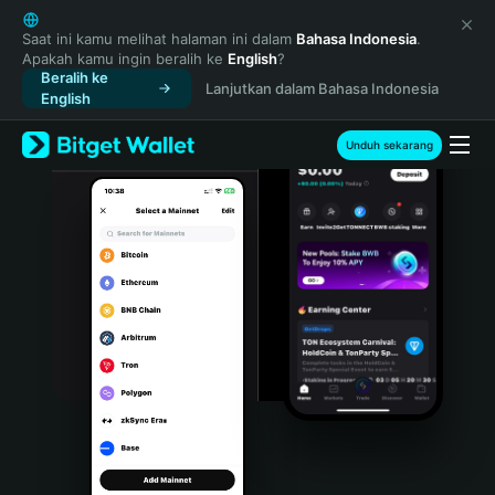
English
日本語
Saat ini kamu melihat halaman ini dalam
Bahasa Indonesia
.
Apakah kamu ingin beralih ke
English
?
Tiếng Việt
Beralih ke
Lanjutkan dalam Bahasa Indonesia
Русский
English
Español (Latinoamérica)
Türkçe
Unduh sekarang
Italiano
Français
Deutsch
简体中文
繁體中文
Português (Portugal)
Bahasa Indonesia
ภาษาไทย
हिन्दी
বাংলা
Español
Português (Brasil)
Español (Argentina)