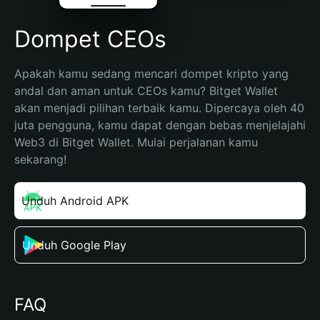
Dompet CEOs
Apakah kamu sedang mencari dompet kripto yang 
andal dan aman untuk CEOs kamu? Bitget Wallet 
akan menjadi pilihan terbaik kamu. Dipercaya oleh 40 
juta pengguna, kamu dapat dengan bebas menjelajahi 
Web3 di Bitget Wallet. Mulai perjalanan kamu 
sekarang!
Unduh Android APK
Unduh Google Play
FAQ