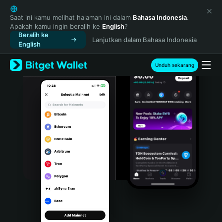
English
日本語
Saat ini kamu melihat halaman ini dalam
Bahasa Indonesia
.
Apakah kamu ingin beralih ke
English
?
Tiếng Việt
Beralih ke
Lanjutkan dalam Bahasa Indonesia
Русский
English
Español (Latinoamérica)
Türkçe
Unduh sekarang
Italiano
Français
Deutsch
简体中文
繁體中文
Português (Portugal)
Bahasa Indonesia
ภาษาไทย
हिन्दी
বাংলা
Español
Português (Brasil)
Español (Argentina)