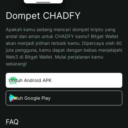
Dompet CHADFY
Apakah kamu sedang mencari dompet kripto yang 
andal dan aman untuk CHADFY kamu? Bitget Wallet 
akan menjadi pilihan terbaik kamu. Dipercaya oleh 40 
juta pengguna, kamu dapat dengan bebas menjelajahi 
Web3 di Bitget Wallet. Mulai perjalanan kamu 
sekarang!
Unduh Android APK
Unduh Google Play
FAQ