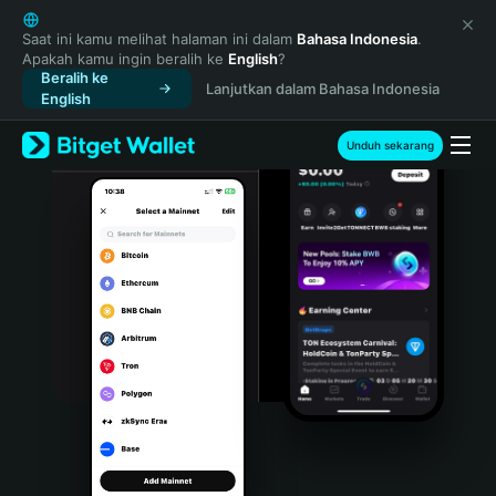
English
日本語
Saat ini kamu melihat halaman ini dalam
Bahasa Indonesia
.
Apakah kamu ingin beralih ke
English
?
Tiếng Việt
Beralih ke
Lanjutkan dalam Bahasa Indonesia
Русский
English
Español (Latinoamérica)
Türkçe
Unduh sekarang
Italiano
Français
Deutsch
简体中文
繁體中文
Português (Portugal)
Bahasa Indonesia
ภาษาไทย
हिन्दी
বাংলা
Español
Português (Brasil)
Español (Argentina)