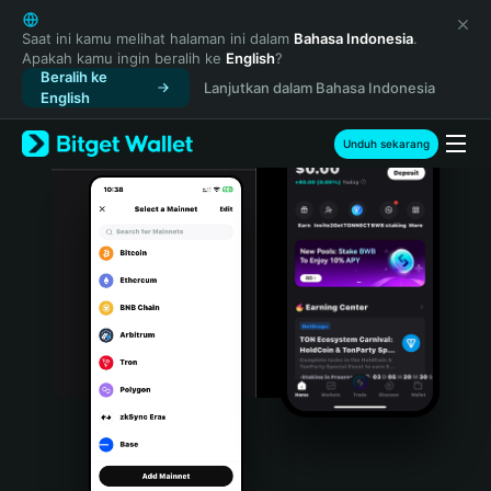
English
日本語
Saat ini kamu melihat halaman ini dalam
Bahasa Indonesia
.
Apakah kamu ingin beralih ke
English
?
Tiếng Việt
Beralih ke
Lanjutkan dalam Bahasa Indonesia
Русский
English
Español (Latinoamérica)
Türkçe
Unduh sekarang
Italiano
Français
Deutsch
简体中文
繁體中文
Português (Portugal)
Bahasa Indonesia
ภาษาไทย
हिन्दी
বাংলা
Español
Português (Brasil)
Español (Argentina)