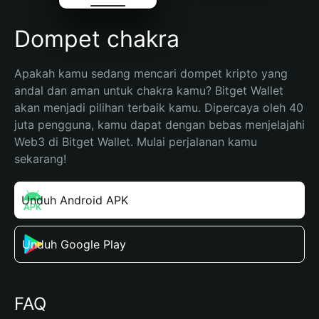
Dompet chakra
Apakah kamu sedang mencari dompet kripto yang 
andal dan aman untuk chakra kamu? Bitget Wallet 
akan menjadi pilihan terbaik kamu. Dipercaya oleh 40 
juta pengguna, kamu dapat dengan bebas menjelajahi 
Web3 di Bitget Wallet. Mulai perjalanan kamu 
sekarang!
Unduh Android APK
Unduh Google Play
FAQ