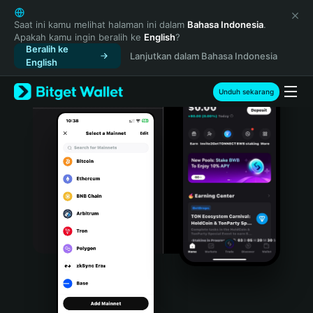
English
日本語
Saat ini kamu melihat halaman ini dalam
Bahasa Indonesia
.
Apakah kamu ingin beralih ke
English
?
Tiếng Việt
Beralih ke
Lanjutkan dalam Bahasa Indonesia
Русский
English
Español (Latinoamérica)
Türkçe
Unduh sekarang
Italiano
Français
Deutsch
简体中文
繁體中文
Português (Portugal)
Bahasa Indonesia
ภาษาไทย
हिन्दी
বাংলা
Español
Português (Brasil)
Español (Argentina)