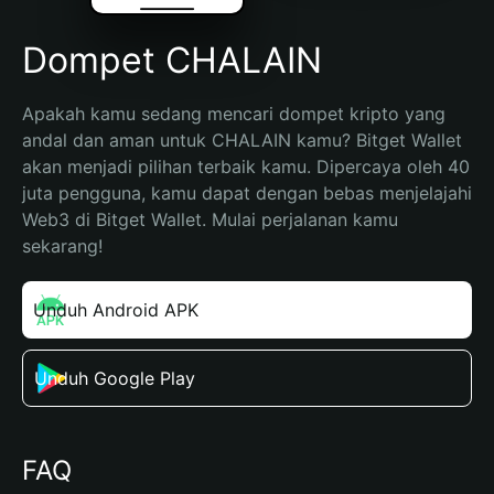
Dompet CHALAIN
Apakah kamu sedang mencari dompet kripto yang 
andal dan aman untuk CHALAIN kamu? Bitget Wallet 
akan menjadi pilihan terbaik kamu. Dipercaya oleh 40 
juta pengguna, kamu dapat dengan bebas menjelajahi 
Web3 di Bitget Wallet. Mulai perjalanan kamu 
sekarang!
Unduh Android APK
Unduh Google Play
FAQ