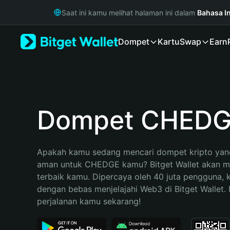
English
Saat ini kamu melihat halaman ini dalam
Bahasa I
日本語
Tiếng Việt
Dompet
Kartu
Swap
Earn
Русский
Español (Latinoamérica)
Türkçe
Italiano
Français
Deutsch
Dompet CHED
简体中文
繁體中文
Português (Portugal)
Apakah kamu sedang mencari dompet kripto yang
Bahasa Indonesia
aman untuk CHEDGE kamu? Bitget Wallet akan men
ภาษาไทย
terbaik kamu. Dipercaya oleh 40 juta pengguna, 
हिन्दी
dengan bebas menjelajahi Web3 di Bitget Wallet. M
বাংলা
perjalanan kamu sekarang!
Español
Português (Brasil)
Español (Argentina)