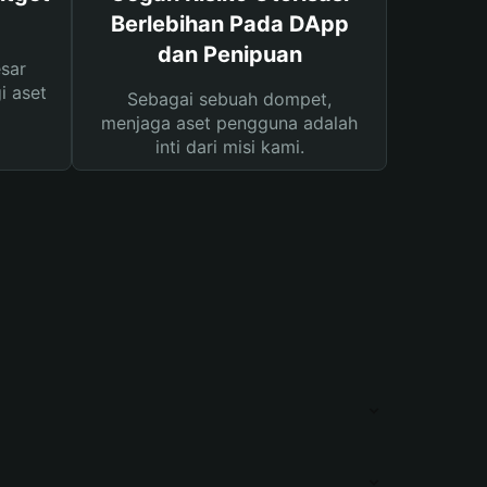
Berlebihan Pada DApp
dan Penipuan
sar
i aset
Sebagai sebuah dompet,
menjaga aset pengguna adalah
inti dari misi kami.