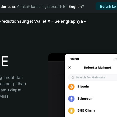
ndonesia
. Apakah kamu ingin beralih ke
English
?
Beralih ke
Predictions
Bitget Wallet X
Selengkapnya
GE
 andal dan 
jadi pilihan 
kamu dapat 
ulai 