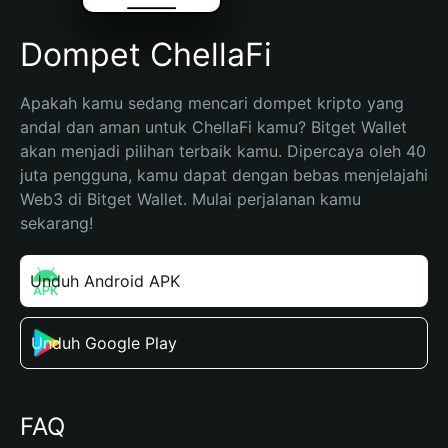
Dompet ChellaFi
Apakah kamu sedang mencari dompet kripto yang 
andal dan aman untuk ChellaFi kamu? Bitget Wallet 
akan menjadi pilihan terbaik kamu. Dipercaya oleh 40 
juta pengguna, kamu dapat dengan bebas menjelajahi 
Web3 di Bitget Wallet. Mulai perjalanan kamu 
sekarang!
Unduh Android APK
Unduh Google Play
FAQ