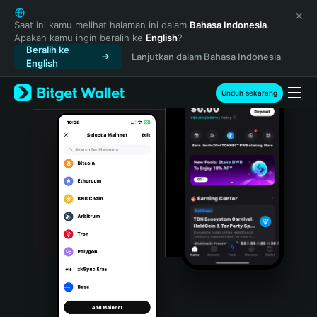
English
日本語
Saat ini kamu melihat halaman ini dalam
Bahasa Indonesia
.
Apakah kamu ingin beralih ke
English
?
Tiếng Việt
Beralih ke
Lanjutkan dalam Bahasa Indonesia
Русский
English
Español (Latinoamérica)
Türkçe
Unduh sekarang
Italiano
Français
Deutsch
简体中文
繁體中文
Português (Portugal)
Bahasa Indonesia
ภาษาไทย
हिन्दी
বাংলা
Español
Português (Brasil)
Español (Argentina)