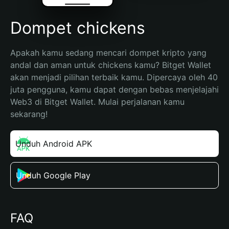
Dompet chickens
Apakah kamu sedang mencari dompet kripto yang 
andal dan aman untuk chickens kamu? Bitget Wallet 
akan menjadi pilihan terbaik kamu. Dipercaya oleh 40 
juta pengguna, kamu dapat dengan bebas menjelajahi 
Web3 di Bitget Wallet. Mulai perjalanan kamu 
sekarang!
Unduh Android APK
Unduh Google Play
FAQ