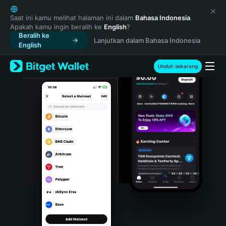
English
日本語
Saat ini kamu melihat halaman ini dalam
Bahasa Indonesia
.
Apakah kamu ingin beralih ke
English
?
Tiếng Việt
Beralih ke
Lanjutkan dalam Bahasa Indonesia
Русский
English
Español (Latinoamérica)
Türkçe
Unduh sekarang
Italiano
Français
Deutsch
简体中文
繁體中文
Português (Portugal)
Bahasa Indonesia
ภาษาไทย
हिन्दी
বাংলা
Español
Português (Brasil)
Español (Argentina)