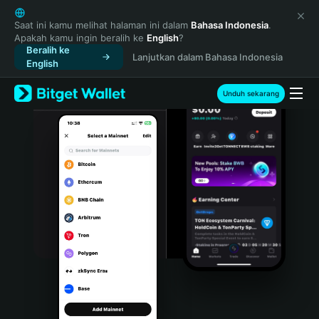
English
日本語
Saat ini kamu melihat halaman ini dalam
Bahasa Indonesia
.
Apakah kamu ingin beralih ke
English
?
Tiếng Việt
Beralih ke
Lanjutkan dalam Bahasa Indonesia
Русский
English
Español (Latinoamérica)
Türkçe
Unduh sekarang
Italiano
Français
Deutsch
简体中文
繁體中文
Português (Portugal)
Bahasa Indonesia
ภาษาไทย
हिन्दी
বাংলা
Español
Português (Brasil)
Español (Argentina)