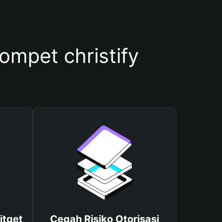
mpet christify
itget
Cegah Risiko Otorisasi