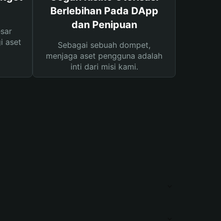
Berlebihan Pada DApp
dan Penipuan
sar
i aset
Sebagai sebuah dompet,
menjaga aset pengguna adalah
inti dari misi kami.