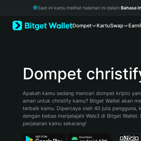
English
Saat ini kamu melihat halaman ini dalam
Bahasa I
日本語
Tiếng Việt
Dompet
Kartu
Swap
Earn
Русский
Español (Latinoamérica)
Türkçe
Italiano
Français
Deutsch
Dompet christif
简体中文
繁體中文
Português (Portugal)
Apakah kamu sedang mencari dompet kripto yang
Bahasa Indonesia
aman untuk christify kamu? Bitget Wallet akan men
ภาษาไทย
terbaik kamu. Dipercaya oleh 40 juta pengguna, 
हिन्दी
dengan bebas menjelajahi Web3 di Bitget Wallet. M
বাংলা
perjalanan kamu sekarang!
Español
Português (Brasil)
Español (Argentina)