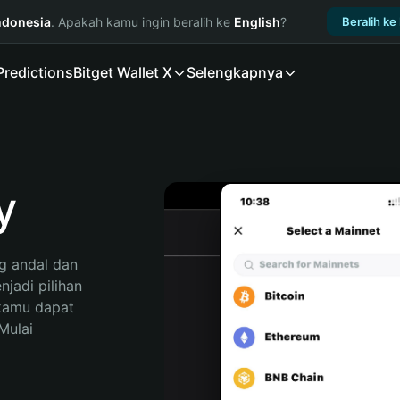
ndonesia
. Apakah kamu ingin beralih ke
English
?
Beralih ke
Predictions
Bitget Wallet X
Selengkapnya
y
 andal dan 
jadi pilihan 
kamu dapat 
ulai 