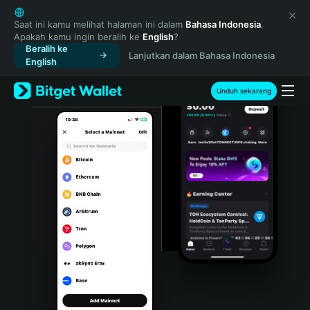
English
日本語
Saat ini kamu melihat halaman ini dalam
Bahasa Indonesia
.
Apakah kamu ingin beralih ke
English
?
Tiếng Việt
Beralih ke
Lanjutkan dalam Bahasa Indonesia
Русский
English
Español (Latinoamérica)
Türkçe
Unduh sekarang
Italiano
Français
Deutsch
简体中文
繁體中文
Português (Portugal)
Bahasa Indonesia
ภาษาไทย
हिन्दी
বাংলা
Español
Português (Brasil)
Español (Argentina)