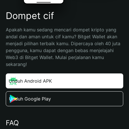
Dompet cif
Apakah kamu sedang mencari dompet kripto yang 
andal dan aman untuk cif kamu? Bitget Wallet akan 
menjadi pilihan terbaik kamu. Dipercaya oleh 40 juta 
pengguna, kamu dapat dengan bebas menjelajahi 
Web3 di Bitget Wallet. Mulai perjalanan kamu 
sekarang!
Unduh Android APK
Unduh Google Play
FAQ