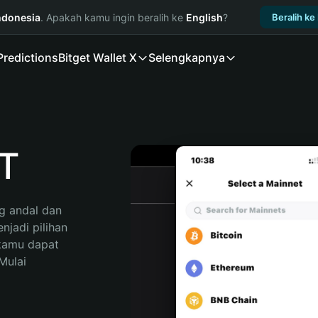
ndonesia
. Apakah kamu ingin beralih ke
English
?
Beralih ke
Predictions
Bitget Wallet X
Selengkapnya
T
 andal dan 
jadi pilihan 
kamu dapat 
ulai 