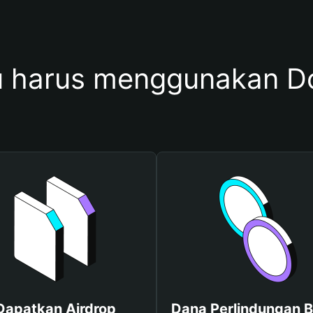
 harus menggunakan D
Dapatkan Airdrop
Dana Perlindungan B