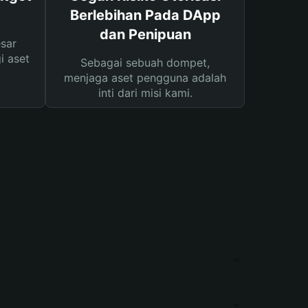
Berlebihan Pada DApp
dan Penipuan
sar
i aset
Sebagai sebuah dompet,
menjaga aset pengguna adalah
inti dari misi kami.