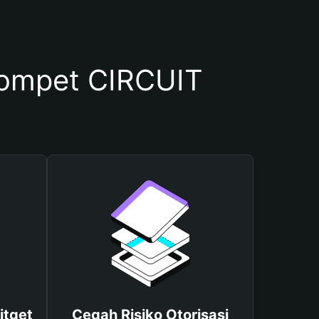
ompet CIRCUIT
itget
Cegah Risiko Otorisasi