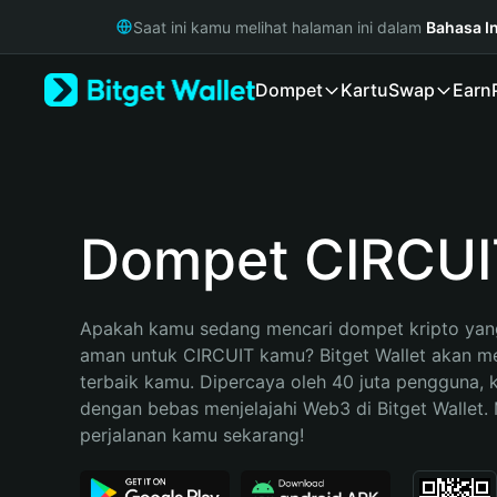
English
Saat ini kamu melihat halaman ini dalam
Bahasa I
日本語
Tiếng Việt
Dompet
Kartu
Swap
Earn
Русский
Español (Latinoamérica)
Türkçe
Italiano
Français
Deutsch
Dompet CIRCUI
简体中文
繁體中文
Português (Portugal)
Apakah kamu sedang mencari dompet kripto yang
Bahasa Indonesia
aman untuk CIRCUIT kamu? Bitget Wallet akan men
ภาษาไทย
terbaik kamu. Dipercaya oleh 40 juta pengguna, 
हिन्दी
dengan bebas menjelajahi Web3 di Bitget Wallet. M
বাংলা
perjalanan kamu sekarang!
Español
Português (Brasil)
Español (Argentina)