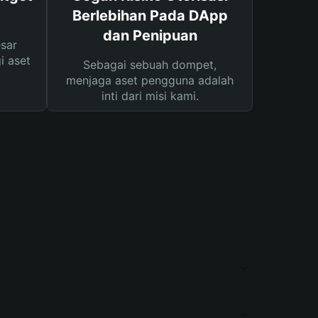
Berlebihan Pada DApp
dan Penipuan
sar
i aset
Sebagai sebuah dompet,
menjaga aset pengguna adalah
inti dari misi kami.