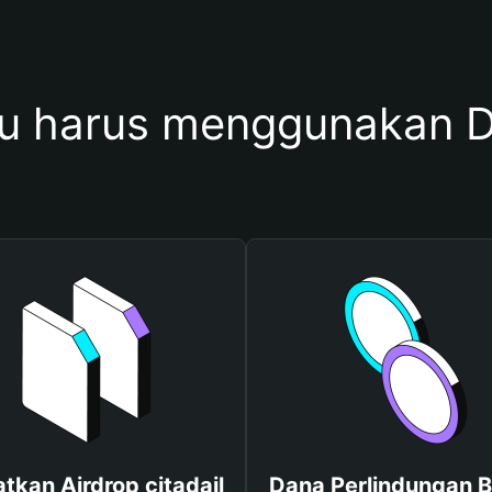
 harus menggunakan Do
tkan Airdrop citadail
Dana Perlindungan B