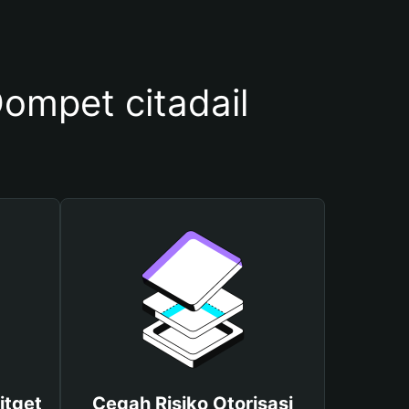
mpet citadail
itget
Cegah Risiko Otorisasi