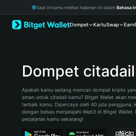
English
Saat ini kamu melihat halaman ini dalam
Bahasa I
日本語
Tiếng Việt
Dompet
Kartu
Swap
Earn
Русский
Español (Latinoamérica)
Türkçe
Italiano
Français
Deutsch
Dompet citadail
简体中文
繁體中文
Português (Portugal)
Apakah kamu sedang mencari dompet kripto yang
Bahasa Indonesia
aman untuk citadail kamu? Bitget Wallet akan menj
ภาษาไทย
terbaik kamu. Dipercaya oleh 40 juta pengguna, 
हिन्दी
dengan bebas menjelajahi Web3 di Bitget Wallet. M
বাংলা
perjalanan kamu sekarang!
Español
Português (Brasil)
Español (Argentina)