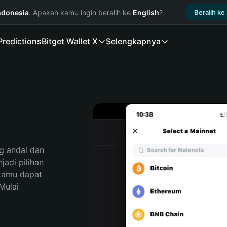
ndonesia
. Apakah kamu ingin beralih ke
English
?
Beralih ke
Predictions
Bitget Wallet X
Selengkapnya
 andal dan 
adi pilihan 
kamu dapat 
ulai 