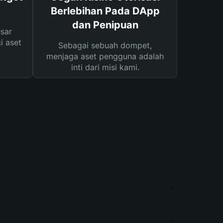
Berlebihan Pada DApp
dan Penipuan
sar
i aset
Sebagai sebuah dompet,
menjaga aset pengguna adalah
inti dari misi kami.