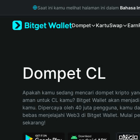
English
Saat ini kamu melihat halaman ini dalam
Bahasa I
日本語
Tiếng Việt
Dompet
Kartu
Swap
Earn
Русский
Español (Latinoamérica)
Türkçe
Italiano
Français
Deutsch
Dompet CL
简体中文
繁體中文
Português (Portugal)
Apakah kamu sedang mencari dompet kripto yang
Bahasa Indonesia
aman untuk CL kamu? Bitget Wallet akan menjadi p
ภาษาไทย
kamu. Dipercaya oleh 40 juta pengguna, kamu da
हिन्दी
bebas menjelajahi Web3 di Bitget Wallet. Mulai pe
বাংলা
sekarang!
Español
Português (Brasil)
Español (Argentina)