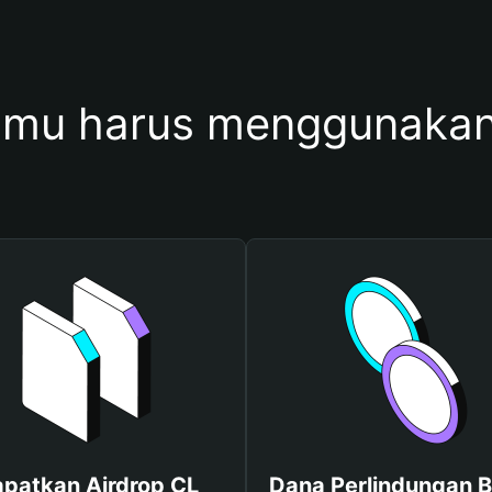
mu harus menggunaka
patkan Airdrop CL
Dana Perlindungan B