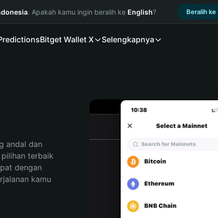
ndonesia
. Apakah kamu ingin beralih ke
English
?
Beralih ke
Predictions
Bitget Wallet X
Selengkapnya
 andal dan 
ilihan terbaik 
pat dengan 
rjalanan kamu 