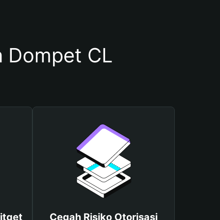
n Dompet CL
itget
Cegah Risiko Otorisasi