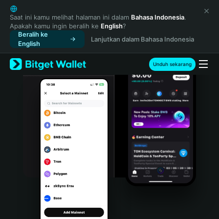
English
日本語
Saat ini kamu melihat halaman ini dalam
Bahasa Indonesia
.
Apakah kamu ingin beralih ke
English
?
Tiếng Việt
Beralih ke
Lanjutkan dalam Bahasa Indonesia
Русский
English
Español (Latinoamérica)
Türkçe
Unduh sekarang
Italiano
Français
Deutsch
简体中文
繁體中文
Português (Portugal)
Bahasa Indonesia
ภาษาไทย
हिन्दी
বাংলা
Español
Português (Brasil)
Español (Argentina)