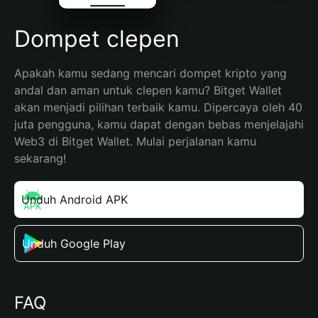
Dompet clepen
Apakah kamu sedang mencari dompet kripto yang 
andal dan aman untuk clepen kamu? Bitget Wallet 
akan menjadi pilihan terbaik kamu. Dipercaya oleh 40 
juta pengguna, kamu dapat dengan bebas menjelajahi 
Web3 di Bitget Wallet. Mulai perjalanan kamu 
sekarang!
Unduh Android APK
Unduh Google Play
FAQ