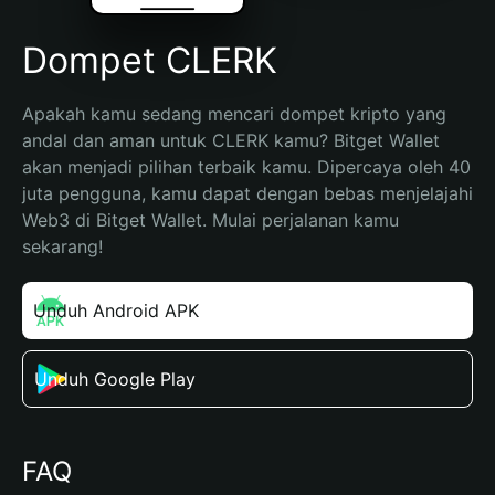
Dompet CLERK
Apakah kamu sedang mencari dompet kripto yang 
andal dan aman untuk CLERK kamu? Bitget Wallet 
akan menjadi pilihan terbaik kamu. Dipercaya oleh 40 
juta pengguna, kamu dapat dengan bebas menjelajahi 
Web3 di Bitget Wallet. Mulai perjalanan kamu 
sekarang!
Unduh Android APK
Unduh Google Play
FAQ