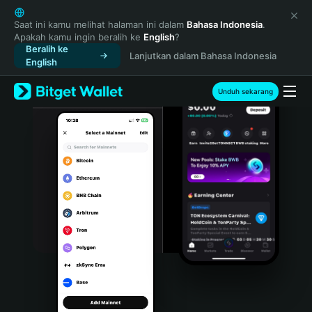
English
日本語
Saat ini kamu melihat halaman ini dalam
Bahasa Indonesia
.
Apakah kamu ingin beralih ke
English
?
Tiếng Việt
Beralih ke
Lanjutkan dalam Bahasa Indonesia
Русский
English
Español (Latinoamérica)
Türkçe
Unduh sekarang
Italiano
Français
Deutsch
简体中文
繁體中文
Português (Portugal)
Bahasa Indonesia
ภาษาไทย
हिन्दी
বাংলা
Español
Português (Brasil)
Español (Argentina)