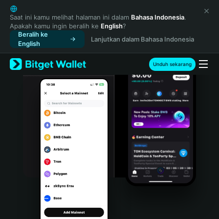
English
日本語
Saat ini kamu melihat halaman ini dalam
Bahasa Indonesia
.
Apakah kamu ingin beralih ke
English
?
Tiếng Việt
Beralih ke
Lanjutkan dalam Bahasa Indonesia
Русский
English
Español (Latinoamérica)
Türkçe
Unduh sekarang
Italiano
Français
Deutsch
简体中文
繁體中文
Português (Portugal)
Bahasa Indonesia
ภาษาไทย
हिन्दी
বাংলা
Español
Português (Brasil)
Español (Argentina)