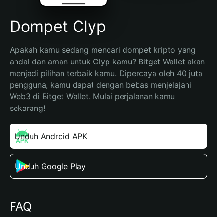
Dompet Clyp
Apakah kamu sedang mencari dompet kripto yang 
andal dan aman untuk Clyp kamu? Bitget Wallet akan 
menjadi pilihan terbaik kamu. Dipercaya oleh 40 juta 
pengguna, kamu dapat dengan bebas menjelajahi 
Web3 di Bitget Wallet. Mulai perjalanan kamu 
sekarang!
Unduh Android APK
Unduh Google Play
FAQ