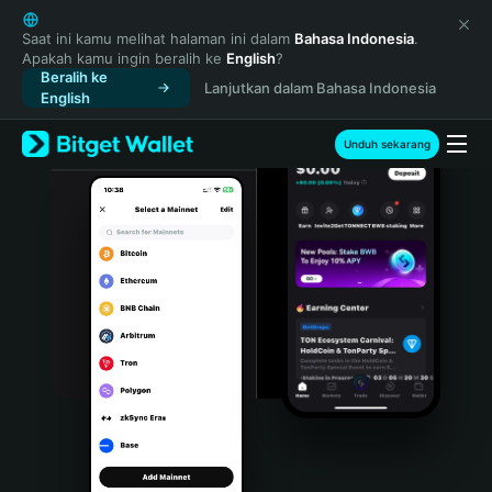
English
日本語
Saat ini kamu melihat halaman ini dalam
Bahasa Indonesia
.
Apakah kamu ingin beralih ke
English
?
Tiếng Việt
Beralih ke
Lanjutkan dalam Bahasa Indonesia
Русский
English
Español (Latinoamérica)
Türkçe
Unduh sekarang
Italiano
Français
Deutsch
简体中文
繁體中文
Português (Portugal)
Bahasa Indonesia
ภาษาไทย
हिन्दी
বাংলা
Español
Português (Brasil)
Español (Argentina)