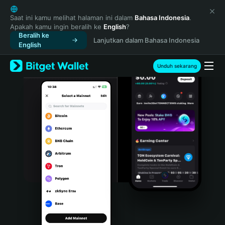
English
日本語
Saat ini kamu melihat halaman ini dalam
Bahasa Indonesia
.
Apakah kamu ingin beralih ke
English
?
Tiếng Việt
Beralih ke
Lanjutkan dalam Bahasa Indonesia
Русский
English
Español (Latinoamérica)
Türkçe
Unduh sekarang
Italiano
Français
Deutsch
简体中文
繁體中文
Português (Portugal)
Bahasa Indonesia
ภาษาไทย
हिन्दी
বাংলা
Español
Português (Brasil)
Español (Argentina)